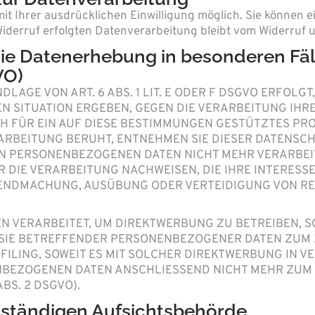
 Ihrer ausdrücklichen Einwilligung möglich. Sie können eine
Widerruf erfolgten Datenverarbeitung bleibt vom Widerruf 
ie Datenerhebung in besonderen Fä
VO)
GE VON ART. 6 ABS. 1 LIT. E ODER F DSGVO ERFOLGT,
EN SITUATION ERGEBEN, GEGEN DIE VERARBEITUNG I
H FÜR EIN AUF DIESE BESTIMMUNGEN GESTÜTZTES PROF
ARBEITUNG BERUHT, ENTNEHMEN SIE DIESER DATENSC
N PERSONENBEZOGENEN DATEN NICHT MEHR VERARBEITE
DIE VERARBEITUNG NACHWEISEN, DIE IHRE INTERESSE
LTENDMACHUNG, AUSÜBUNG ODER VERTEIDIGUNG VON 
VERARBEITET, UM DIREKTWERBUNG ZU BETREIBEN, SO 
 SIE BETREFFENDER PERSONENBEZOGENER DATEN ZUM
OFILING, SOWEIT ES MIT SOLCHER DIREKTWERBUNG IN V
NBEZOGENEN DATEN ANSCHLIESSEND NICHT MEHR ZUM
BS. 2 DSGVO).
uständigen Aufsichts­behörde